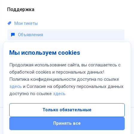
Поддержка
Мои тикеты
Объявления
База знаний
Мы используем cookies
Загрузки
Продолжая использование сайта, вы соглашаетесь с
Статус сети
обработкой cookies и персональных данных!
Политика конфиденциальности доступна по ссылке
Открыть тикет
здесь
и Согласие на обработку персональных данных
доступно по ссылке
здесь
Только обязательные
Принять все
Copyright © 2026 Hosting-VDS.com. All Rights Reserved.