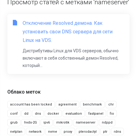
Просмотр статей с метками 'nameserver'
Отключение Resolved демона. Как
установить свои DNS сервера для сети
Linux на VDS.
Дистрибутивы Linux для VDS серверов, обычно
включают в себя собственный демон Resolved,
который...
Облако меток
account has been locked
agreement
benchmark
chr
conf
dd
dns
docker
evaluation
fastpanel
fio
grub
hvds-2G
ipv6
mikrotik
nameserver
ndppd
netplan
network
nvme
proxy
pterodactyl
ptr
rdns