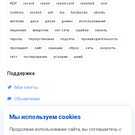
RDP
record
resolv
resolv.conf
resolved
root
routeros
socks5
ssh
tos
tun2socks
ubuntu
windows
диск
диска
домен
использования
лицензия
микротик
нет сети
ошибки
панель
пароль
переустановка
подсеть
производительность
пропадает
сайт
санкции
сброс
сеть
скорость
тест
тестирование
условия
шзм6
Поддержка
Мои тикеты
Объявления
База знаний
Мы используем cookies
Загрузки
Продолжая использование сайта, вы соглашаетесь с
Статус сети