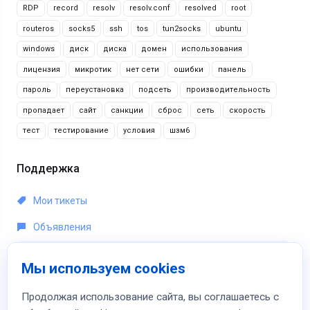
RDP
record
resolv
resolv.conf
resolved
root
routeros
socks5
ssh
tos
tun2socks
ubuntu
windows
диск
диска
домен
использования
лицензия
микротик
нет сети
ошибки
панель
пароль
переустановка
подсеть
производительность
пропадает
сайт
санкции
сброс
сеть
скорость
тест
тестирование
условия
шзм6
Поддержка
Мои тикеты
Объявления
База знаний
Мы используем cookies
Загрузки
Продолжая использование сайта, вы соглашаетесь с
Статус сети