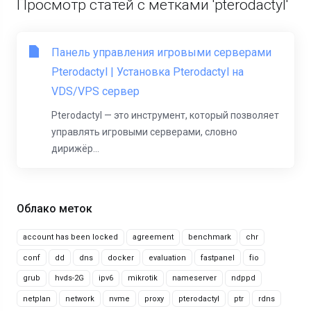
Просмотр статей с метками 'pterodactyl'
Панель управления игровыми серверами
Pterodactyl | Установка Pterodactyl на
VDS/VPS сервер
Pterodactyl — это инструмент, который позволяет
управлять игровыми серверами, словно
дирижёр...
Облако меток
account has been locked
agreement
benchmark
chr
conf
dd
dns
docker
evaluation
fastpanel
fio
grub
hvds-2G
ipv6
mikrotik
nameserver
ndppd
netplan
network
nvme
proxy
pterodactyl
ptr
rdns