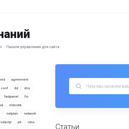
наний
ий
Панели управления для сайта
cked
agreement
conf
dd
dns
fastpanel
fio
pv6
mikrotik
d
netplan
network
rodactyl
ptr
rdns
Статьи