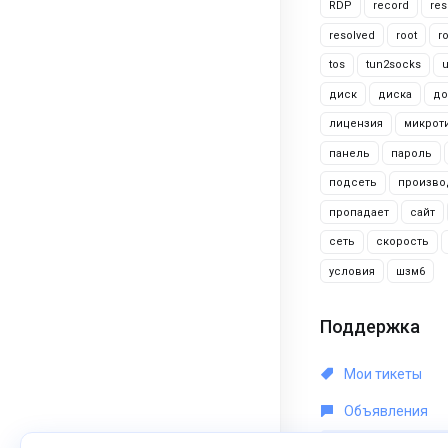
RDP
record
res
resolved
root
r
tos
tun2socks
диск
диска
до
лицензия
микрот
панель
пароль
подсеть
произво
пропадает
сайт
сеть
скорость
условия
шзм6
Поддержка
Мои тикеты
Объявления