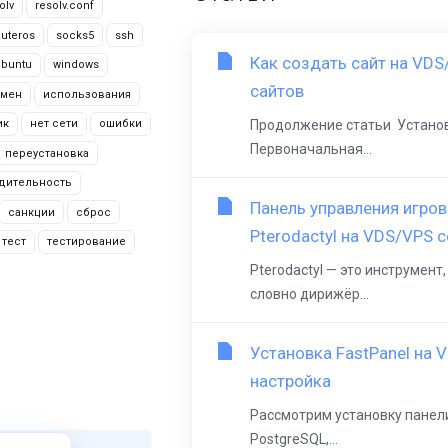
olv
resolv.conf
outeros
socks5
ssh
Как создать сайт на VDS/
ubuntu
windows
сайтов
мен
использования
ик
нет сети
ошибки
Продолжение статьи Установка
Первоначальная...
переустановка
дительность
Панель управления игров
санкции
сброс
Pterodactyl на VDS/VPS 
тест
тестирование
Pterodactyl — это инструмен
словно дирижёр...
Установка FastPanel на V
настройка
Рассмотрим установку панел
PostgreSQL,...