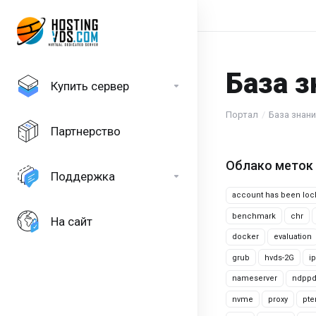
База з
Купить сервер
Портал
База знан
Партнерство
Облако меток
Поддержка
account has been lo
benchmark
chr
На сайт
docker
evaluation
grub
hvds-2G
i
nameserver
ndpp
nvme
proxy
pte