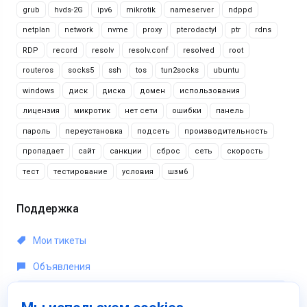
grub
hvds-2G
ipv6
mikrotik
nameserver
ndppd
netplan
network
nvme
proxy
pterodactyl
ptr
rdns
RDP
record
resolv
resolv.conf
resolved
root
routeros
socks5
ssh
tos
tun2socks
ubuntu
windows
диск
диска
домен
использования
лицензия
микротик
нет сети
ошибки
панель
пароль
переустановка
подсеть
производительность
пропадает
сайт
санкции
сброс
сеть
скорость
тест
тестирование
условия
шзм6
Поддержка
Мои тикеты
Объявления
База знаний