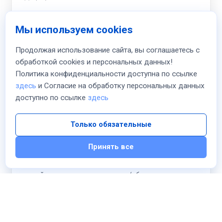
Итого
Мы используем cookies
monthly
€20.00 EUR
Продолжая использование сайта, вы соглашаетесь с
обработкой cookies и персональных данных!
К оплате сегодня
Политика конфиденциальности доступна по ссылке
€20.00 EUR
здесь
и Согласие на обработку персональных данных
доступно по ссылке
здесь
Я прочитал и согласен с
Условия предоставления
услуг
и
Соглашаюсь
на обработку персональных
Только обязательные
данных в соответствии с
Политикой
конфиденциальности
Принять все
Я ознакомлен(а) с условиями предоставления
цифрового товара, что на цифровые товары НЕ
действуют правила возврата/обмена для
физических товаров и отказываюсь от права
возврата после начала оказания услуги.