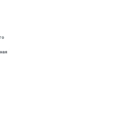
го
вная