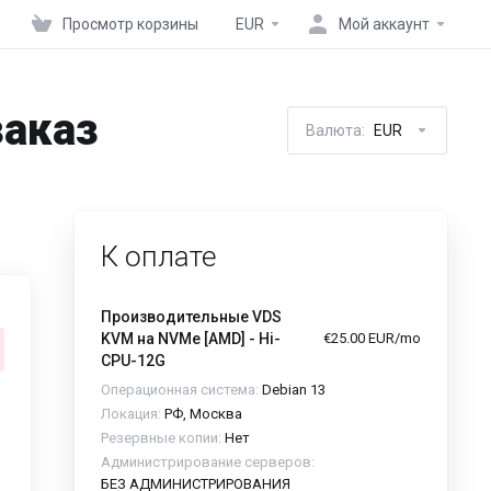
Просмотр корзины
EUR
Мой аккаунт
заказ
Валюта:
EUR
К оплате
Производительные VDS
KVM на NVMe [AMD] - Hi-
€25.00 EUR/mo
CPU-12G
Операционная система:
Debian 13
Локация:
РФ, Москва
Резервные копии:
Нет
Администрирование серверов:
БЕЗ АДМИНИСТРИРОВАНИЯ