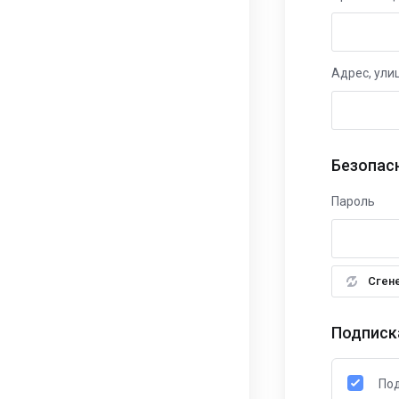
Адрес, ули
Безопас
Пароль
Сген
Подписк
Под