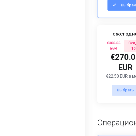
Выбран
ежегодн
€300.00
Ски
EUR
1
€270.0
EUR
€22.50 EUR в 
Выбрать
Операцион