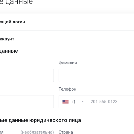
е данные
ющий логин
ккаунт
данные
Фамилия
Телефон
+1
ые данные юридического лица
ия
(необязательно)
Страна