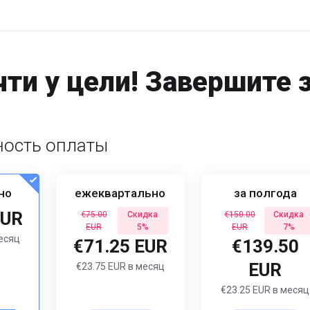
ти у цели! Завершите 
ость оплаты
но
ежеквартально
за полгода
EUR
€75.00
Скидка
€150.00
Скидка
EUR
5%
EUR
7%
месяц
€71.25 EUR
€139.50
EUR
€23.75 EUR в месяц
€23.25 EUR в месяц