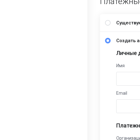
Платежны
Существу
Создать а
Личные 
Имя
Email
Платежн
Организац