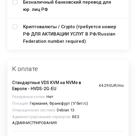
Безналичный банковский перевод для
юр. лиц РФ
Криптовалюты / Crypto (требуется номер
РФ ДЛЯ АКТИВАЦИИ УСЛУГ В РФ/Russian
Federation number required)
К оплате
Стандартные VDS KVM на NVMe в
€4.29 EUR/mo
Европе - HVDS-2G-EU
Резервные копии:
Нет
Локация:
Германия, Франкфурт (1Гбит/с)
Операционная система:
Debian 13
Администрирование серверов:
БЕЗ
АДМИНИСТРИРОВАНИЯ