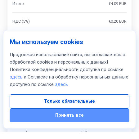
Итого
€4.09 EUR
НДС (5%)
€0.20 EUR
Итого
Мы используем cookies
monthly
€4.29 EUR
Продолжая использование сайта, вы соглашаетесь с
обработкой cookies и персональных данных!
К оплате сегодня
Политика конфиденциальности доступна по ссылке
€4.29 EUR
здесь
и Согласие на обработку персональных данных
доступно по ссылке
здесь
Я прочитал и согласен с
Условия предоставления
услуг
и
Соглашаюсь
на обработку персональных
Только обязательные
данных в соответствии с
Политикой
конфиденциальности
Принять все
Я ознакомлен(а) с условиями предоставления
цифрового товара, что на цифровые товары НЕ
действуют правила возврата/обмена для