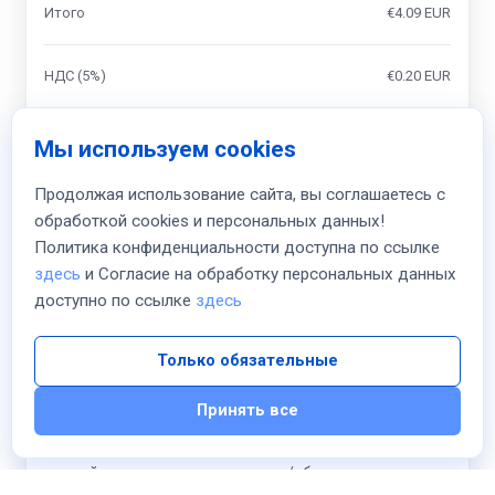
Итого
€4.09 EUR
НДС (5%)
€0.20 EUR
Итого
Мы используем cookies
monthly
€4.29 EUR
Продолжая использование сайта, вы соглашаетесь с
обработкой cookies и персональных данных!
К оплате сегодня
Политика конфиденциальности доступна по ссылке
€4.29 EUR
здесь
и Согласие на обработку персональных данных
доступно по ссылке
здесь
Я прочитал и согласен с
Условия предоставления
услуг
и
Соглашаюсь
на обработку персональных
Только обязательные
данных в соответствии с
Политикой
конфиденциальности
Принять все
Я ознакомлен(а) с условиями предоставления
цифрового товара, что на цифровые товары НЕ
действуют правила возврата/обмена для