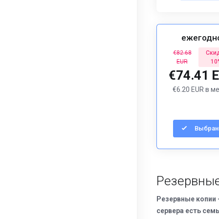
ежегодн
€82.68
Ски
EUR
10
€74.41 
€6.20 EUR в м
Выбран
Резервные
Резервные копии 
сервера есть сем