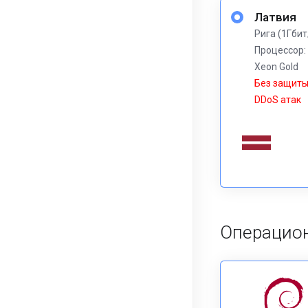
Латвия
Рига (1Гбит
Процессор: 
Xeon Gold
Без защиты
DDoS атак
Операцион