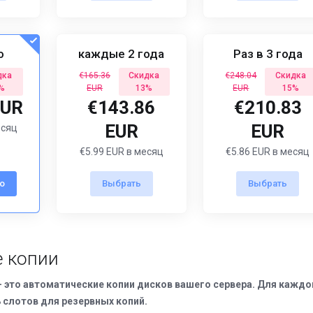
о
каждые 2 года
Раз в 3 года
дка
€165.36
Скидка
€248.04
Скидка
%
EUR
13%
EUR
15%
EUR
€143.86
€210.83
EUR
EUR
есяц
€5.99 EUR в месяц
€5.86 EUR в месяц
о
Выбрать
Выбрать
 копии
- это автоматические копии дисков вашего сервера. Для каждо
ь слотов для резервных копий.