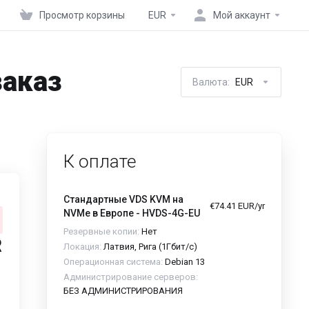
Просмотр корзины
EUR
Мой аккаунт
заказ
Валюта:
EUR
К оплате
Стандартные VDS KVM на
€74.41 EUR/yr
NVMe в Европе - HVDS-4G-EU
Резервные копии:
Нет
R
Локация:
Латвия, Рига (1Гбит/с)
Операционная система:
Debian 13
Администрирование серверов:
БЕЗ АДМИНИСТРИРОВАНИЯ