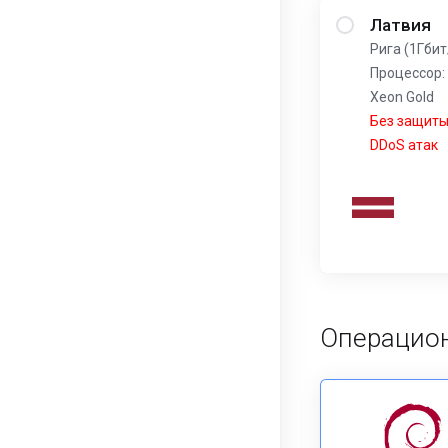
Латвия
Рига (1Гбит
Процессор: 
Xeon Gold
Без защиты
DDoS атак
Операцион