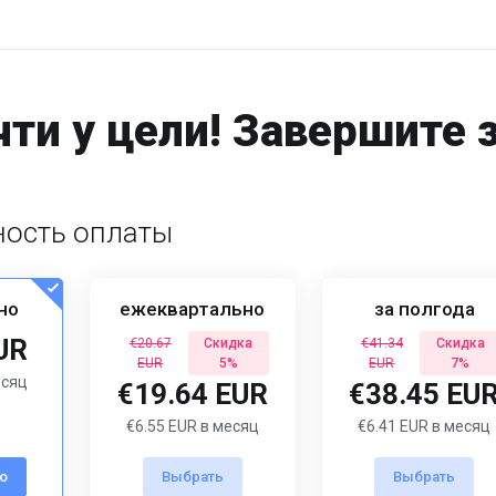
ти у цели! Завершите 
ость оплаты
но
ежеквартально
за полгода
UR
€20.67
Скидка
€41.34
Скидка
EUR
5%
EUR
7%
есяц
€19.64 EUR
€38.45 EU
€6.55 EUR в месяц
€6.41 EUR в месяц
о
Выбрать
Выбрать