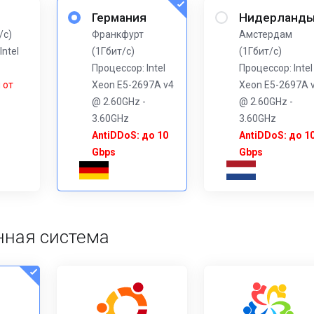
Германия
Нидерланд
/с)
Франкфурт
Амстердам
Intel
(1Гбит/с)
(1Гбит/с)
Процессор: Intel
Процессор: Intel
 от
Xeon E5-2697A v4
Xeon E5-2697A 
@ 2.60GHz -
@ 2.60GHz -
3.60GHz
3.60GHz
AntiDDoS: до 10
AntiDDoS: до 1
Gbps
Gbps
ная система