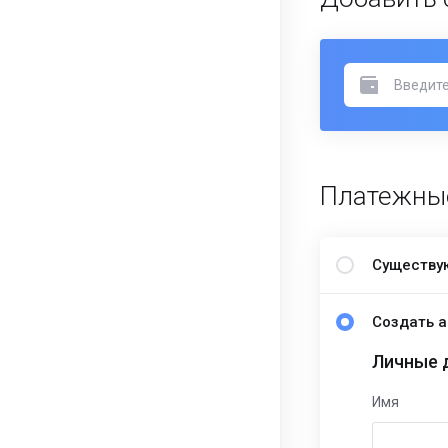
Платежны
Существу
Создать а
Личные 
Имя