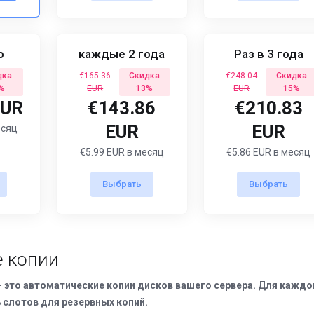
о
каждые 2 года
Раз в 3 года
дка
€165.36
Скидка
€248.04
Скидка
%
EUR
13%
EUR
15%
EUR
€143.86
€210.83
EUR
EUR
есяц
€5.99 EUR в месяц
€5.86 EUR в месяц
Выбрать
Выбрать
 копии
- это автоматические копии дисков вашего сервера. Для каждо
ь слотов для резервных копий.