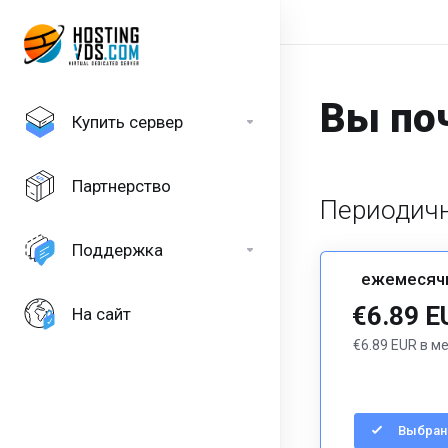
Вы поч
Купить сервер
Партнерство
Периодичн
Поддержка
ежемесяч
€6.89 E
На сайт
€6.89 EUR в м
Выбран