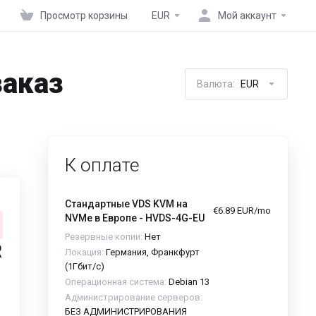
Просмотр корзины
EUR
Мой аккаунт
заказ
Валюта:
EUR
К оплате
Стандартные VDS KVM на
€6.89 EUR/mo
NVMe в Европе - HVDS-4G-EU
Резервные копии:
Нет
R
Локация:
Германия, Франкфурт
(1Гбит/с)
Операционная система:
Debian 13
Администрирование серверов:
БЕЗ АДМИНИСТРИРОВАНИЯ