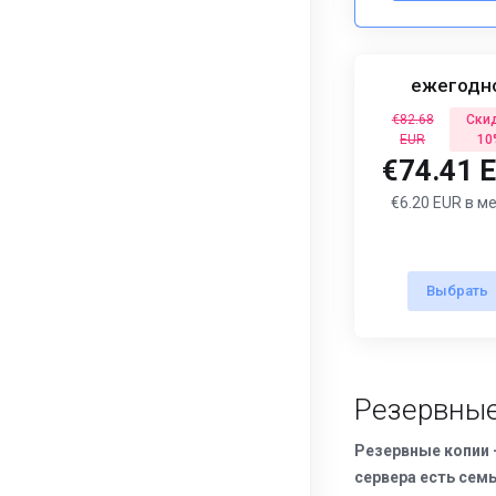
ежегодн
€82.68
Ски
EUR
10
€74.41 
€6.20 EUR в м
Выбрать
Резервные
Резервные копии 
сервера есть сем