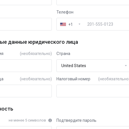
Телефон
+1
ые данные юридического лица
ия
(необязательно)
Страна
ца
(необязательно)
Налоговый номер
(необязательно
ность
не менее 5 символов
Подтвердите пароль