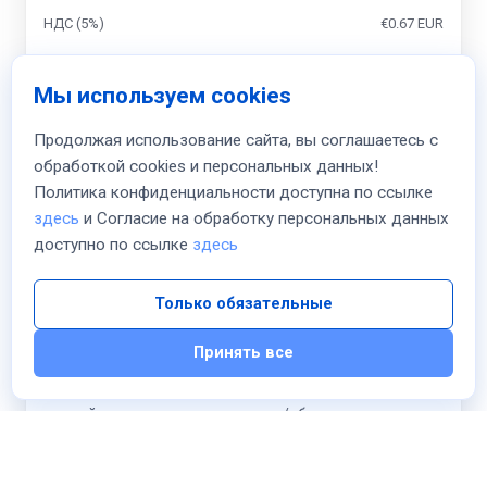
НДС (5%)
€0.67 EUR
Итого
Мы используем cookies
monthly
€13.99 EUR
Продолжая использование сайта, вы соглашаетесь с
обработкой cookies и персональных данных!
К оплате сегодня
Политика конфиденциальности доступна по ссылке
€13.99 EUR
здесь
и Согласие на обработку персональных данных
доступно по ссылке
здесь
Я прочитал и согласен с
Условия предоставления
услуг
и
Соглашаюсь
на обработку персональных
Только обязательные
данных в соответствии с
Политикой
конфиденциальности
Принять все
Я ознакомлен(а) с условиями предоставления
цифрового товара, что на цифровые товары НЕ
действуют правила возврата/обмена для
физических товаров и отказываюсь от права
возврата после начала оказания услуги.