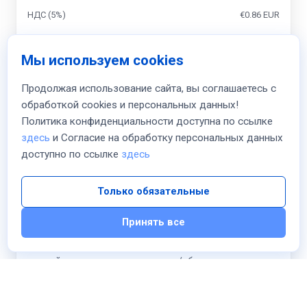
НДС (5%)
€0.86 EUR
Итого
Мы используем cookies
monthly
€18.00 EUR
Продолжая использование сайта, вы соглашаетесь с
обработкой cookies и персональных данных!
К оплате сегодня
Политика конфиденциальности доступна по ссылке
€18.00 EUR
здесь
и Согласие на обработку персональных данных
доступно по ссылке
здесь
Я прочитал и согласен с
Условия предоставления
услуг
и
Соглашаюсь
на обработку персональных
Только обязательные
данных в соответствии с
Политикой
конфиденциальности
Принять все
Я ознакомлен(а) с условиями предоставления
цифрового товара, что на цифровые товары НЕ
действуют правила возврата/обмена для
физических товаров и отказываюсь от права
возврата после начала оказания услуги.