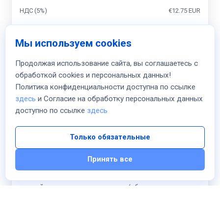
НДС (5%)
€12.75 EUR
Итого
Мы используем cookies
annually
€267.73 EUR
Продолжая использование сайта, вы соглашаетесь с
обработкой cookies и персональных данных!
К оплате сегодня
Политика конфиденциальности доступна по ссылке
€267.73 EUR
здесь
и Согласие на обработку персональных данных
доступно по ссылке
здесь
Я прочитал и согласен с
Условия предоставления
услуг
и
Соглашаюсь
на обработку персональных
Только обязательные
данных в соответствии с
Политикой
конфиденциальности
Принять все
Я ознакомлен(а) с условиями предоставления
цифрового товара, что на цифровые товары НЕ
действуют правила возврата/обмена для
физических товаров и отказываюсь от права
возврата после начала оказания услуги.