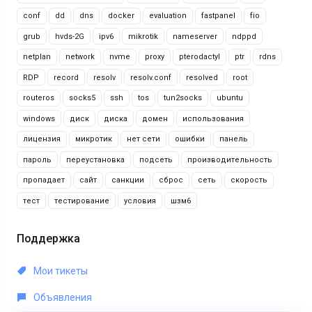
conf
dd
dns
docker
evaluation
fastpanel
fio
grub
hvds-2G
ipv6
mikrotik
nameserver
ndppd
netplan
network
nvme
proxy
pterodactyl
ptr
rdns
RDP
record
resolv
resolv.conf
resolved
root
routeros
socks5
ssh
tos
tun2socks
ubuntu
windows
диск
диска
домен
использования
лицензия
микротик
нет сети
ошибки
панель
пароль
переустановка
подсеть
производительность
пропадает
сайт
санкции
сброс
сеть
скорость
тест
тестирование
условия
шзм6
Поддержка
Мои тикеты
Объявления