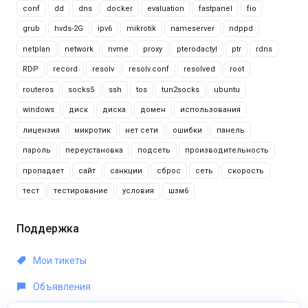
conf
dd
dns
docker
evaluation
fastpanel
fio
grub
hvds-2G
ipv6
mikrotik
nameserver
ndppd
netplan
network
nvme
proxy
pterodactyl
ptr
rdns
RDP
record
resolv
resolv.conf
resolved
root
routeros
socks5
ssh
tos
tun2socks
ubuntu
windows
диск
диска
домен
использования
лицензия
микротик
нет сети
ошибки
панель
пароль
переустановка
подсеть
производительность
пропадает
сайт
санкции
сброс
сеть
скорость
тест
тестирование
условия
шзм6
Поддержка
Мои тикеты
Объявления