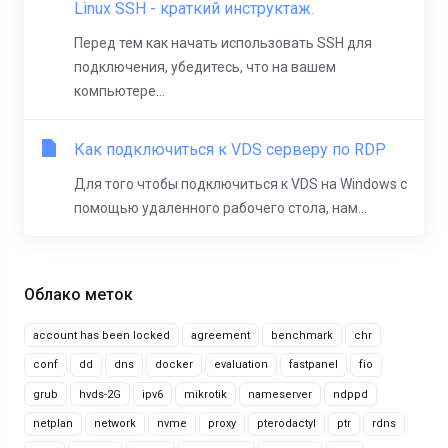
Linux SSH - краткий инструктаж.
Перед тем как начать использовать SSH для
подключения, убедитесь, что на вашем
компьютере...
Как подключиться к VDS серверу по RDP
Для того чтобы подключиться к VDS на Windows с
помощью удаленного рабочего стола, нам...
Облако меток
account has been locked
agreement
benchmark
chr
conf
dd
dns
docker
evaluation
fastpanel
fio
grub
hvds-2G
ipv6
mikrotik
nameserver
ndppd
netplan
network
nvme
proxy
pterodactyl
ptr
rdns