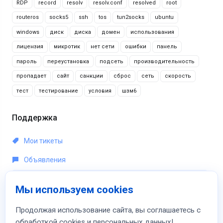
RDP
record
resolv
resolv.conf
resolved
root
routeros
socks5
ssh
tos
tun2socks
ubuntu
windows
диск
диска
домен
использования
лицензия
микротик
нет сети
ошибки
панель
пароль
переустановка
подсеть
производительность
пропадает
сайт
санкции
сброс
сеть
скорость
тест
тестирование
условия
шзм6
Поддержка
Мои тикеты
Объявления
База знаний
Мы используем cookies
Загрузки
Продолжая использование сайта, вы соглашаетесь с
Статус сети
обработкой cookies и персональных данных!