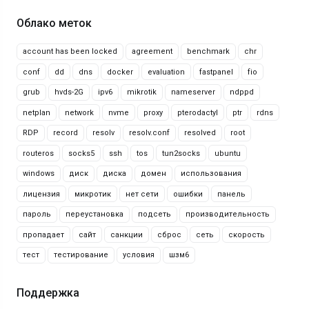
Облако меток
account has been locked
agreement
benchmark
chr
conf
dd
dns
docker
evaluation
fastpanel
fio
grub
hvds-2G
ipv6
mikrotik
nameserver
ndppd
netplan
network
nvme
proxy
pterodactyl
ptr
rdns
RDP
record
resolv
resolv.conf
resolved
root
routeros
socks5
ssh
tos
tun2socks
ubuntu
windows
диск
диска
домен
использования
лицензия
микротик
нет сети
ошибки
панель
пароль
переустановка
подсеть
производительность
пропадает
сайт
санкции
сброс
сеть
скорость
тест
тестирование
условия
шзм6
Поддержка